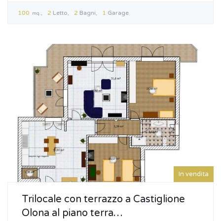
100
2
Letto
2
Bagni
1
Garage
mq.
In vendita
Trilocale con terrazzo a Castiglione
Olona al piano terra…