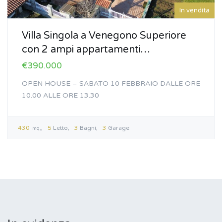
In vendita
Villa Singola a Venegono Superiore
con 2 ampi appartamenti…
€390.000
OPEN HOUSE – SABATO 10 FEBBRAIO DALLE ORE
10.00 ALLE ORE 13.30
430
5
Letto
3
Bagni
3
Garage
mq,