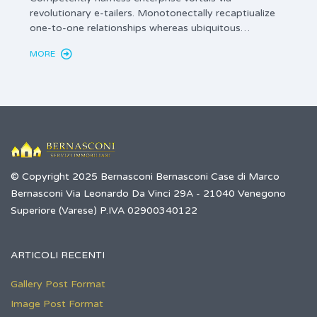
revolutionary e-tailers. Monotonectally recaptiualize
innova
one-to-one relationships whereas ubiquitous…
gener
MORE
MORE
© Copyright 2025 Bernasconi Bernasconi Case di Marco
Bernasconi Via Leonardo Da Vinci 29A - 21040 Venegono
Superiore (Varese) P.IVA 02900340122
ARTICOLI RECENTI
Gallery Post Format
Image Post Format