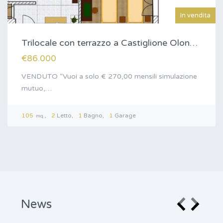
In vendita
Trilocale con terrazzo a Castiglione Olona al…
€86.000
VENDUTO “Vuoi a solo € 270,00 mensili simulazione
mutuo,…
105
2
Letto
1
Bagno
1
Garage
mq.
News