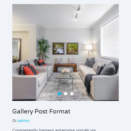
Gallery Post Format
Ima
Di
admin
Di
ad
Competently harness enterprise vortals via
Enthus