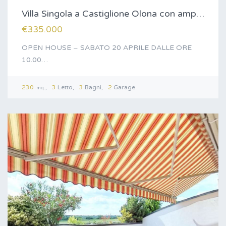
Villa Singola a Castiglione Olona con ampio…
€335.000
OPEN HOUSE – SABATO 20 APRILE DALLE ORE
10.00…
230
3
Letto
3
Bagni
2
Garage
mq.