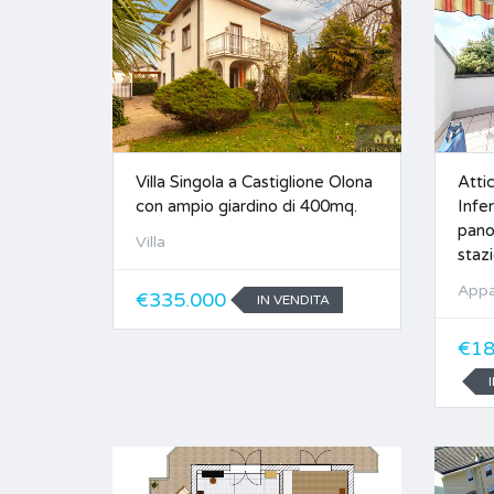
Villa Singola a Castiglione Olona
Atti
con ampio giardino di 400mq.
Infe
pano
Villa
staz
Appa
€335.000
IN VENDITA
€18