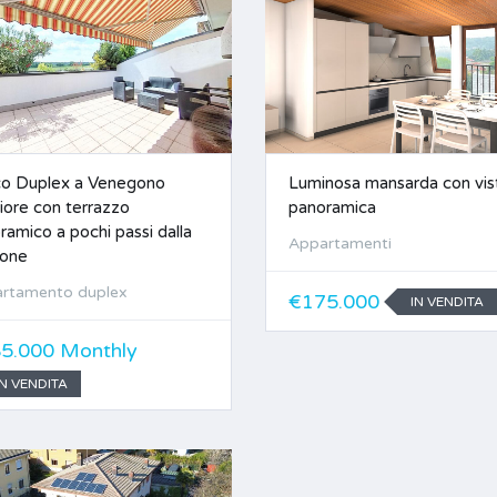
co Duplex a Venegono
Luminosa mansarda con vis
riore con terrazzo
panoramica
ramico a pochi passi dalla
Appartamenti
ione
rtamento duplex
€175.000
IN VENDITA
5.000 Monthly
IN VENDITA