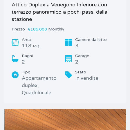
Attico Duplex a Venegono Inferiore con
terrazzo panoramico a pochi passi dalla
stazione
Prezzo
€185.000
Monthly
Area
Camere da letto
118
3
MQ.
Bagni
Garage
2
2
Tipo
Stato
Appartamento
In vendita
duplex,
Quadrilocale