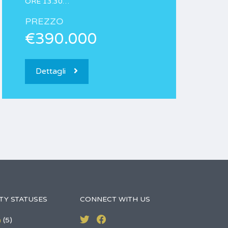
ORE 13.30…
PREZZO
€390.000
Dettagli
TY STATUSES
CONNECT WITH US
a
(5)